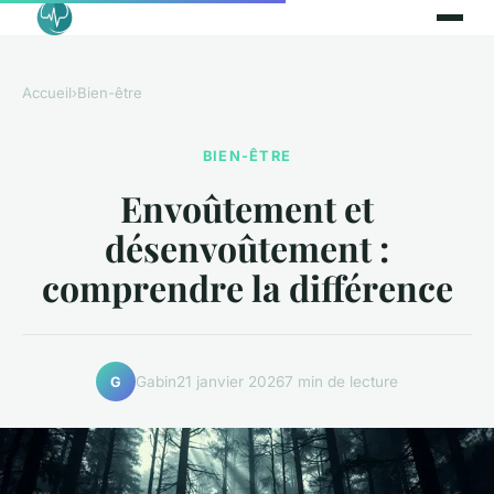
Accueil
›
Bien-être
BIEN-ÊTRE
Envoûtement et
désenvoûtement :
comprendre la différence
Gabin
21 janvier 2026
7 min de lecture
G