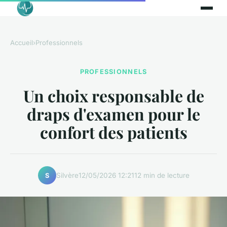
Accueil
›
Professionnels
PROFESSIONNELS
Un choix responsable de
draps d'examen pour le
confort des patients
Silvère
12/05/2026 12:21
12 min de lecture
S