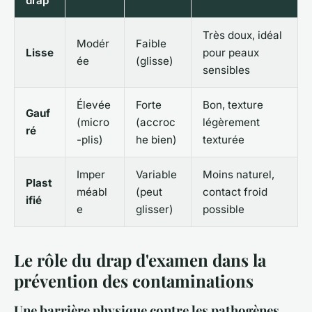
drap
Très doux, idéal
Modér
Faible
Lisse
pour peaux
ée
(glisse)
sensibles
Élevée
Forte
Bon, texture
Gauf
(micro
(accroc
légèrement
ré
-plis)
he bien)
texturée
Imper
Variable
Moins naturel,
Plast
méabl
(peut
contact froid
ifié
e
glisser)
possible
Le rôle du drap d'examen dans la
prévention des contaminations
Une barrière physique contre les pathogènes