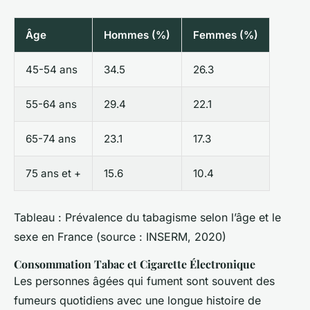
Âge
Hommes (%)
Femmes (%)
45-54 ans
34.5
26.3
55-64 ans
29.4
22.1
65-74 ans
23.1
17.3
75 ans et +
15.6
10.4
Tableau : Prévalence du tabagisme selon l’âge et le
sexe en France (source : INSERM, 2020)
Consommation Tabac et Cigarette Électronique
Les personnes âgées qui fument sont souvent des
fumeurs quotidiens avec une longue histoire de