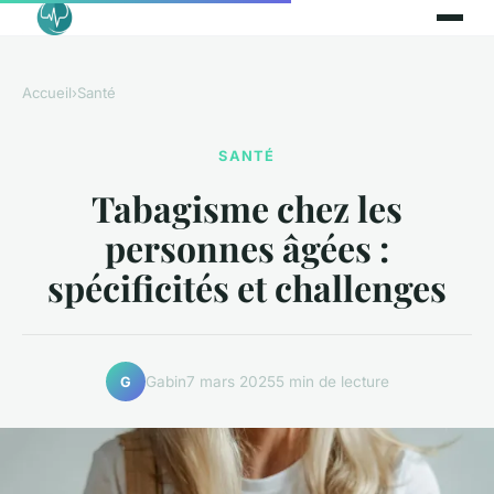
Accueil
›
Santé
SANTÉ
Tabagisme chez les
personnes âgées :
spécificités et challenges
Gabin
7 mars 2025
5 min de lecture
G